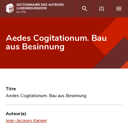
DE
FR
Aedes Cogitationum. Bau
aus Besinnung
Accueil
Auteur(e)s A-Z
Recherche avancée
Foire aux questions
Titre
Aedes Cogitationum. Bau aus Besinnung
CNL
Équipe scientifique
Auteur(e)
Jean-Jacques Kariger
Contact