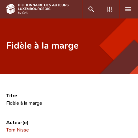
DE
FR
Fidèle à la marge
Accueil
Auteur(e)s A-Z
Recherche avancée
Foire aux questions
Titre
Fidèle à la marge
CNL
Équipe scientifique
Auteur(e)
Tom Nisse
Contact