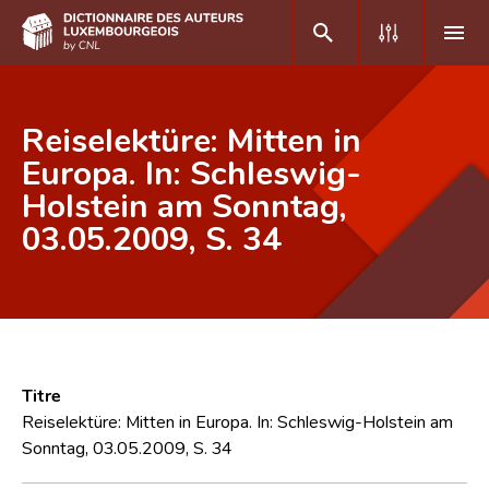
DE
FR
Reiselektüre: Mitten in
Europa. In: Schleswig-
Holstein am Sonntag,
Accueil
03.05.2009, S. 34
Auteur(e)s A-Z
Recherche avancée
Foire aux questions
CNL
Titre
Équipe scientifique
Reiselektüre: Mitten in Europa. In: Schleswig-Holstein am
Sonntag, 03.05.2009, S. 34
Contact