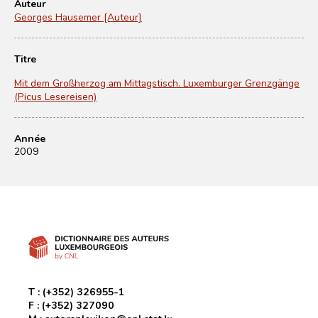
Auteur
Georges Hausemer [Auteur]
Titre
Mit dem Großherzog am Mittagstisch. Luxemburger Grenzgänge
(Picus Lesereisen)
Année
2009
T :
(+352) 326955-1
F :
(+352) 327090