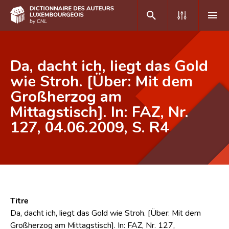
DE
FR
Da, dacht ich, liegt das Gold
wie Stroh. [Über: Mit dem
Großherzog am
Accueil
Mittagstisch]. In: FAZ, Nr.
Auteur(e)s A-Z
127, 04.06.2009, S. R4
Recherche avancée
Foire aux questions
CNL
Équipe scientifique
Titre
Da, dacht ich, liegt das Gold wie Stroh. [Über: Mit dem
Contact
Großherzog am Mittagstisch]. In: FAZ, Nr. 127,