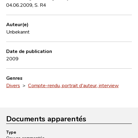
04.06.2009, S. R4
Auteur(e)
Unbekannt
Date de publication
2009
Genres
Divers
>
Compte-rendu, portrait d'auteur, interview
Documents apparentés
Type
Oeuvre commentée