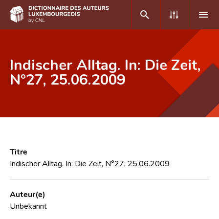
DE
FR
Indischer Alltag. In: Die Zeit,
N°27, 25.06.2009
Accueil
Auteur(e)s A-Z
Recherche avancée
Foire aux questions
Titre
Indischer Alltag. In: Die Zeit, N°27, 25.06.2009
CNL
Équipe scientifique
Auteur(e)
Unbekannt
Contact