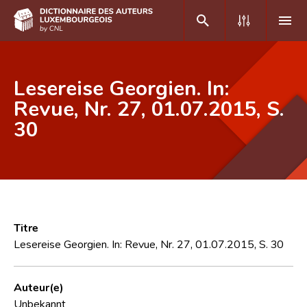
DE
FR
Lesereise Georgien. In:
Revue, Nr. 27, 01.07.2015, S.
30
Accueil
Auteur(e)s A-Z
Recherche avancée
Foire aux questions
Titre
CNL
Lesereise Georgien. In: Revue, Nr. 27, 01.07.2015, S. 30
Équipe scientifique
Auteur(e)
Contact
Unbekannt