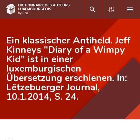
DE
FR
Ein klassischer Antiheld. Jeff
Kinneys "Diary of a Wimpy
Kid" ist in einer
Accueil
luxemburgischen
Auteur(e)s A-Z
Übersetzung erschienen. In:
Recherche avancée
Lëtzebuerger Journal,
10.1.2014, S. 24.
Foire aux questions
CNL
Équipe scientifique
Contact