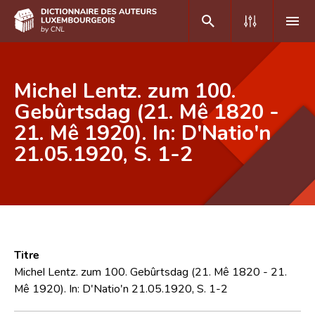
DE
FR
Michel Lentz. zum 100.
Gebûrtsdag (21. Mê 1820 -
21. Mê 1920). In: D'Natio'n
Accueil
21.05.1920, S. 1-2
Auteur(e)s A-Z
Recherche avancée
Foire aux questions
CNL
Titre
Équipe scientifique
Michel Lentz. zum 100. Gebûrtsdag (21. Mê 1820 - 21.
Mê 1920). In: D'Natio'n 21.05.1920, S. 1-2
Contact