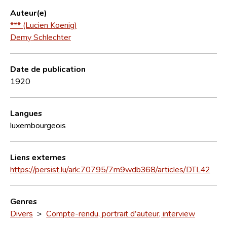
Auteur(e)
*** (Lucien Koenig)
Demy Schlechter
Date de publication
1920
Langues
luxembourgeois
Liens externes
https://persist.lu/ark:70795/7m9wdb368/articles/DTL42
Genres
Divers
>
Compte-rendu, portrait d'auteur, interview