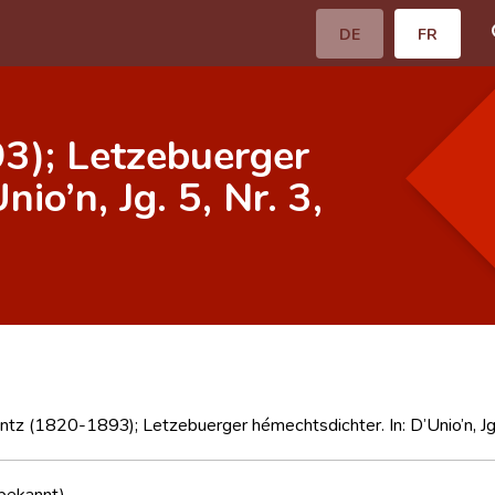
DE
FR
3); Letzebuerger
io’n, Jg. 5, Nr. 3,
ntz (1820-1893); Letzebuerger hémechtsdichter. In: D’Unio’n, Jg
nbekannt)