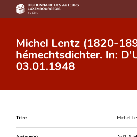
Accueil
Michel Lentz (1820-189
Auteur(e)s A-Z
hémechtsdichter. In: D’Un
Recherche avancée
03.01.1948
Foire aux questions
CNL
Équipe scientifique
Contact
Titre
Michel Le
Auteur(e)
Ar.B. (U