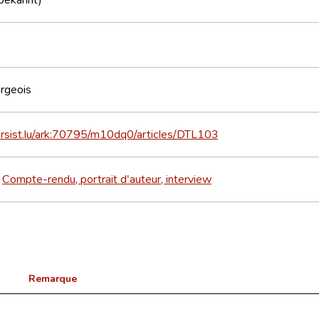
rgeois
ersist.lu/ark:70795/m10dq0/articles/DTL103
Compte-rendu, portrait d'auteur, interview
>
Remarque