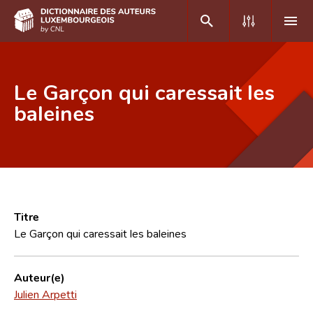
DE
FR
Le Garçon qui caressait les
baleines
Accueil
Auteur(e)s A-Z
Recherche avancée
Foire aux questions
Titre
Le Garçon qui caressait les baleines
CNL
Équipe scientifique
Auteur(e)
Julien Arpetti
Contact