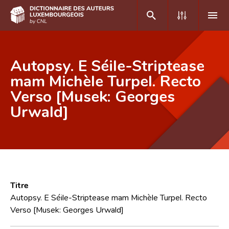
DE
FR
Autopsy. E Séile-Striptease
mam Michèle Turpel. Recto
Verso [Musek: Georges
Accueil
Urwald]
Auteur(e)s A-Z
Recherche avancée
Foire aux questions
CNL
Titre
Équipe scientifique
Autopsy. E Séile-Striptease mam Michèle Turpel. Recto
Verso [Musek: Georges Urwald]
Contact