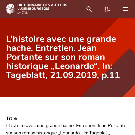
DE
FR
L’histoire avec une grande
hache. Entretien. Jean
Portante sur son roman
Accueil
historique „Leonardo“. In:
Auteur(e)s A-Z
Tageblatt, 21.09.2019, p.11
Recherche avancée
Foire aux questions
CNL
Équipe scientifique
Titre
L’histoire avec une grande hache. Entretien. Jean Portante
Contact
sur son roman historique „Leonardo“. In: Tageblatt,