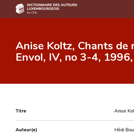
Accueil
Anise Koltz, Chants de ref
Auteur(e)s A-Z
Envol, IV, no 3-4, 1996
Recherche avancée
Foire aux questions
CNL
Équipe scientifique
Contact
Titre
Anise Kolt
Auteur(e)
Hédi Bou