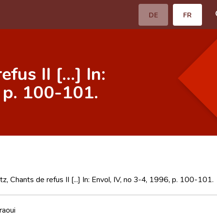
DE
FR
us II [...] In:
, p. 100-101.
z, Chants de refus II [...] In: Envol, IV, no 3-4, 1996, p. 100-101.
raoui