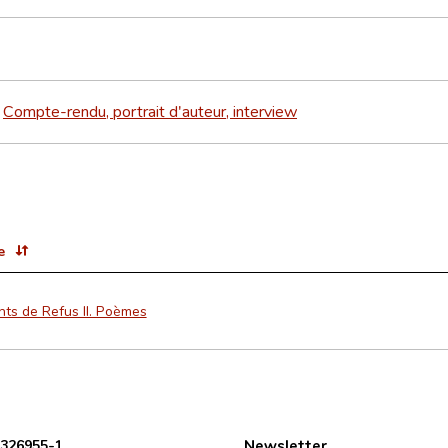
Compte-rendu, portrait d'auteur, interview
>
e
nts de Refus II. Poèmes
 326955-1
Newsletter