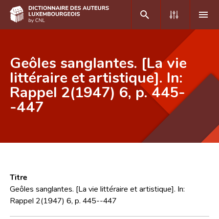
DE
FR
Geôles sanglantes. [La vie
littéraire et artistique]. In:
Rappel 2(1947) 6, p. 445-
Accueil
-447
Auteur(e)s A-Z
Recherche avancée
Foire aux questions
CNL
Titre
Équipe scientifique
Geôles sanglantes. [La vie littéraire et artistique]. In:
Rappel 2(1947) 6, p. 445--447
Contact