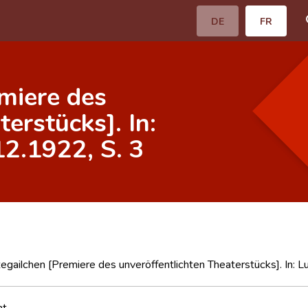
DE
FR
miere des
erstücks]. In:
2.1922, S. 3
gailchen [Premiere des unveröffentlichten Theaterstücks]. In:
nt