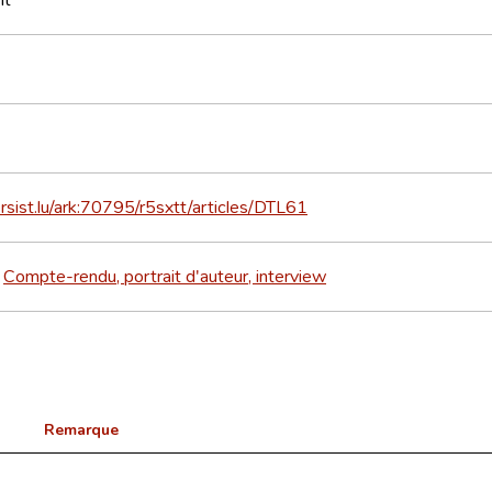
ersist.lu/ark:70795/r5sxtt/articles/DTL61
Compte-rendu, portrait d'auteur, interview
>
Remarque