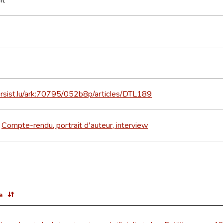
ersist.lu/ark:70795/052b8p/articles/DTL189
Compte-rendu, portrait d'auteur, interview
>
e