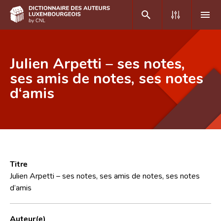
DE
FR
Julien Arpetti – ses notes,
ses amis de notes, ses notes
d‘amis
Accueil
Auteur(e)s A-Z
Recherche avancée
Foire aux questions
Titre
CNL
Julien Arpetti – ses notes, ses amis de notes, ses notes
d‘amis
Équipe scientifique
Contact
Auteur(e)