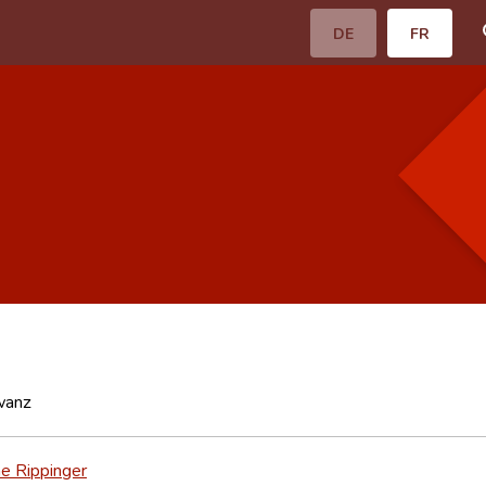
DE
FR
wanz
e Rippinger