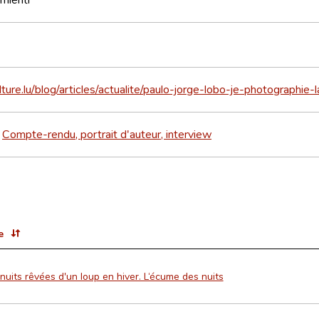
ulture.lu/blog/articles/actualite/paulo-jorge-lobo-je-photographie-
Compte-rendu, portrait d'auteur, interview
>
e
nuits rêvées d'un loup en hiver. L‘écume des nuits