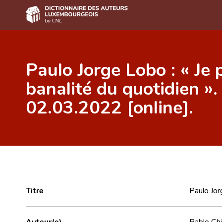
Accueil
Paulo Jorge Lobo : « Je 
Auteur(e)s A-Z
banalité du quotidien ». 
Recherche avancée
02.03.2022 [online].
Foire aux questions
CNL
Équipe scientifique
Contact
Titre
Paulo Jor
Auteur(e)
Pablo Chi