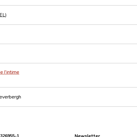
EL
)
e l'intime
Weverbergh
 326955-1
Newsletter