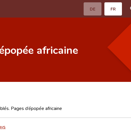
DE
FR
’épopée africaine
ublés. Pages d’épopée africaine
ays