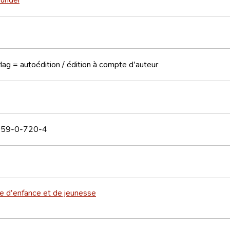
lag = autoédition / édition à compte d'auteur
59-0-720-4
re d'enfance et de jeunesse