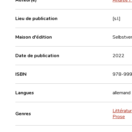
Lieu de publication
[s.l.]
Maison d'édition
Selbstver
Date de publication
2022
ISBN
978-999
Langues
allemand
Littératu
Genres
Prose