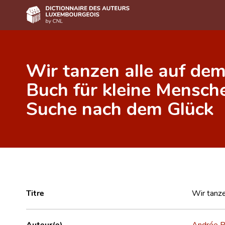
Accueil
Wir tanzen alle auf dem
Auteur(e)s A-Z
Buch für kleine Mensch
Recherche avancée
Suche nach dem Glück
Foire aux questions
CNL
Équipe scientifique
Contact
Titre
Wir tanze
Auteur(e)
Andrée P