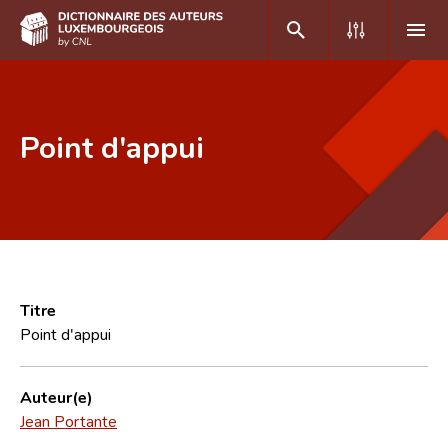
DE
FR
Point d'appui
Accueil
Auteur(e)s A-Z
Recherche avancée
Foire aux questions
Titre
Point d'appui
CNL
Équipe scientifique
Auteur(e)
Jean Portante
Contact