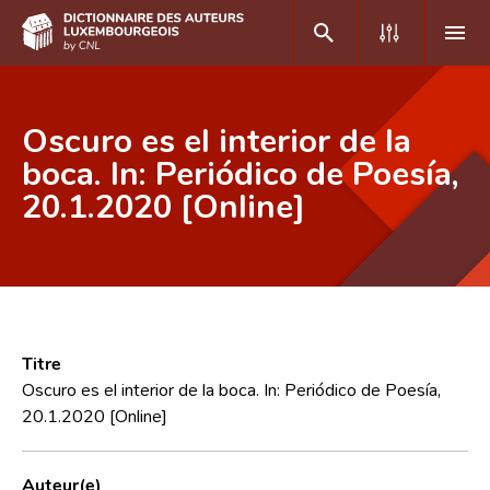
DE
FR
Oscuro es el interior de la
boca. In: Periódico de Poesía,
20.1.2020 [Online]
Accueil
Auteur(e)s A-Z
Recherche avancée
Foire aux questions
Titre
CNL
Oscuro es el interior de la boca. In: Periódico de Poesía,
20.1.2020 [Online]
Équipe scientifique
Contact
Auteur(e)