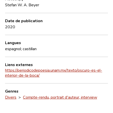
Stefan W. A. Beyer
Date de publication
2020
Langues
espagnol; castillan
Liens externes
https://periodicodepoesia.unam.mx/texto/oscuro-es-el-
interior-de-la-boca/
Genres
Divers
>
Compte-rendu, portrait d'auteur, interview