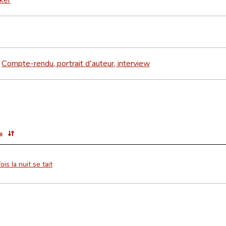
Compte-rendu, portrait d'auteur, interview
>
e
ois la nuit se tait