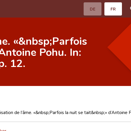
DE
FR
âme. «&nbsp;Parfois
’Antoine Pohu. In:
p. 12.
lisation de l’âme. «&nbsp;Parfois la nuit se tait&nbsp;» d’Antoine 
nker