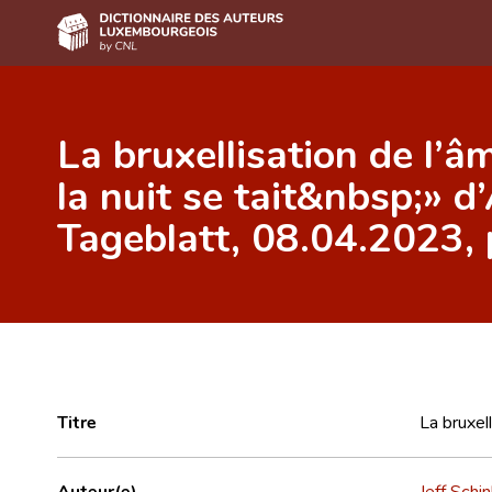
Accueil
La bruxellisation de l’
Auteur(e)s A-Z
la nuit se tait&nbsp;» d
Recherche avancée
Tageblatt, 08.04.2023, 
Foire aux questions
CNL
Équipe scientifique
Contact
Titre
La bruxel
Auteur(e)
Jeff Schi