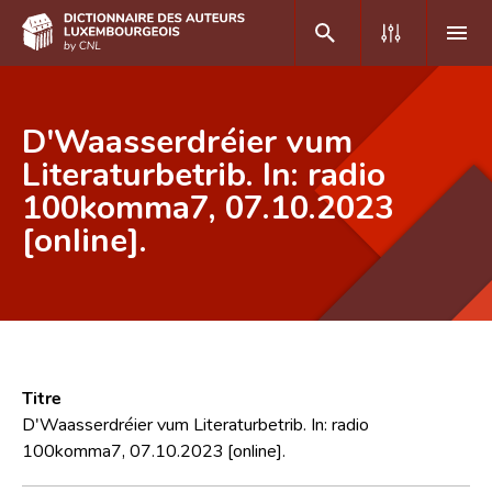
DE
FR
D'Waasserdréier vum
Literaturbetrib. In: radio
100komma7, 07.10.2023
Accueil
[online].
Auteur(e)s A-Z
Recherche avancée
Foire aux questions
CNL
Titre
Équipe scientifique
D'Waasserdréier vum Literaturbetrib. In: radio
100komma7, 07.10.2023 [online].
Contact