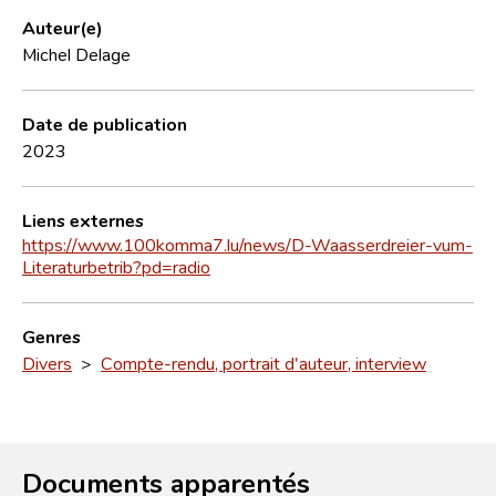
Auteur(e)
Michel Delage
Date de publication
2023
Liens externes
https://www.100komma7.lu/news/D-Waasserdreier-vum-
Literaturbetrib?pd=radio
Genres
Divers
>
Compte-rendu, portrait d'auteur, interview
Documents apparentés