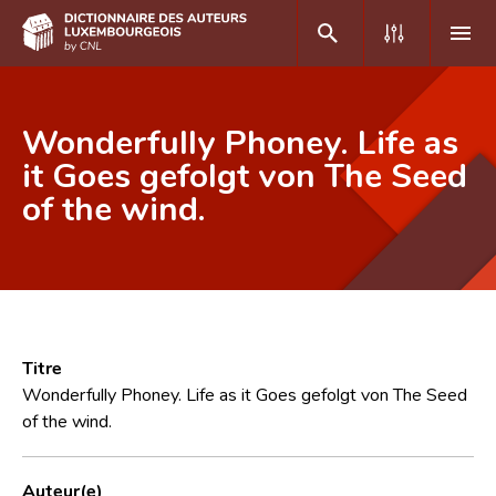
DE
FR
Wonderfully Phoney. Life as
it Goes gefolgt von The Seed
of the wind.
Accueil
Auteur(e)s A-Z
Recherche avancée
Foire aux questions
Titre
CNL
Wonderfully Phoney. Life as it Goes gefolgt von The Seed
of the wind.
Équipe scientifique
Contact
Auteur(e)