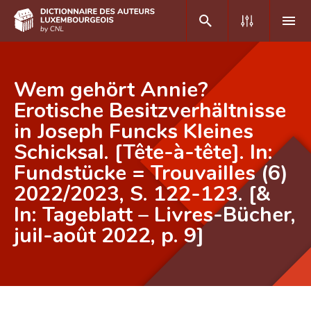
DE
FR
Wem gehört Annie?
Erotische Besitzverhältnisse
in Joseph Funcks Kleines
Accueil
Schicksal. [Tête-à-tête]. In:
Auteur(e)s A-Z
Fundstücke = Trouvailles (6)
Recherche avancée
2022/2023, S. 122-123. [&
In: Tageblatt – Livres-Bücher,
Foire aux questions
juil-août 2022, p. 9]
CNL
Équipe scientifique
Contact