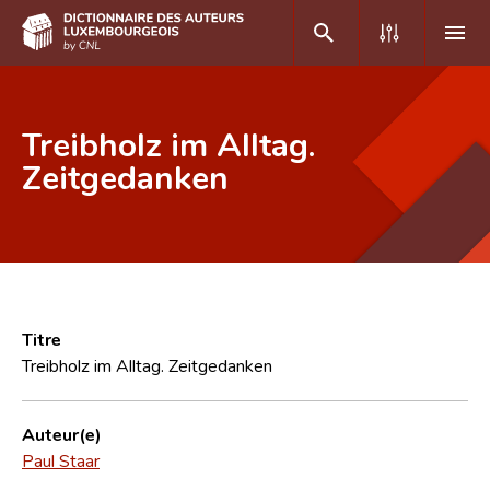
DE
FR
Treibholz im Alltag.
Zeitgedanken
Accueil
Auteur(e)s A-Z
Recherche avancée
Foire aux questions
Titre
Treibholz im Alltag. Zeitgedanken
CNL
Équipe scientifique
Auteur(e)
Paul Staar
Contact