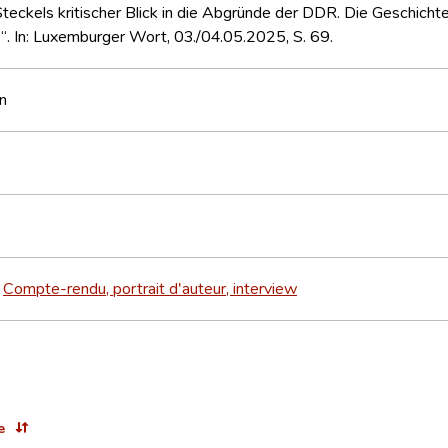
teckels kritischer Blick in die Abgründe der DDR. Die Geschichte
“. In: Luxemburger Wort, 03./04.05.2025, S. 69.
n
Compte-rendu, portrait d'auteur, interview
>
e