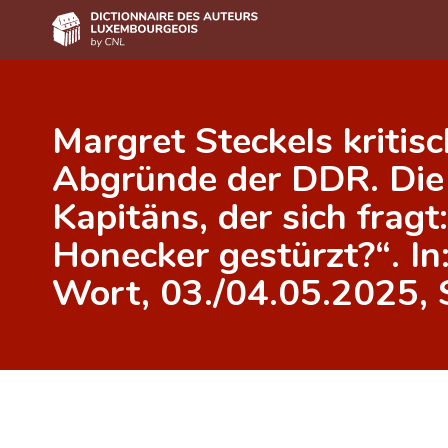
Accueil
Margret Steckels kritisch
Auteur(e)s A-Z
Abgründe der DDR. Die 
Recherche avancée
Kapitäns, der sich fragt
Foire aux questions
Honecker gestürzt?“. I
CNL
Wort, 03./04.05.2025, S
Équipe scientifique
Contact