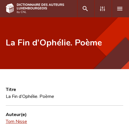
DE
FR
La Fin d’Ophélie. Poème
Accueil
Auteur(e)s A-Z
Recherche avancée
Foire aux questions
Titre
La Fin d’Ophélie. Poème
CNL
Équipe scientifique
Auteur(e)
Tom Nisse
Contact