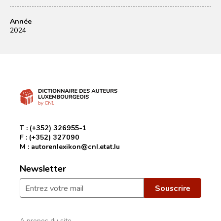
Année
2024
T :
(+352) 326955-1
F :
(+352) 327090
M :
autorenlexikon@cnl.etat.lu
Newsletter
A propos du site