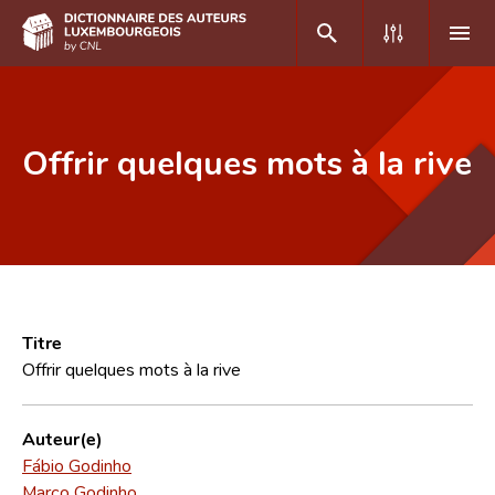
DE
FR
Offrir quelques mots à la rive
Accueil
Auteur(e)s A-Z
Recherche avancée
Foire aux questions
Titre
Offrir quelques mots à la rive
CNL
Équipe scientifique
Auteur(e)
Fábio Godinho
Contact
Marco Godinho