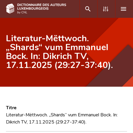
DE
FR
Literatur-Mëttwoch.
„Shards“ vum Emmanuel
Bock. In: Dikrich TV,
Accueil
17.11.2025 (29:27-37:40).
Auteur(e)s A-Z
Recherche avancée
Foire aux questions
CNL
Titre
Équipe scientifique
Literatur-Mëttwoch. „Shards“ vum Emmanuel Bock. In:
Dikrich TV, 17.11.2025 (29:27-37:40).
Contact