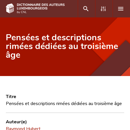
DE
FR
Pensées et descriptions
rimées dédiées au troisième
âge
Accueil
Auteur(e)s A-Z
Recherche avancée
Foire aux questions
Titre
CNL
Pensées et descriptions rimées dédiées au troisième âge
Équipe scientifique
Auteur(e)
Contact
Raymond Hubert