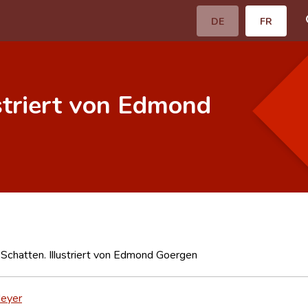
DE
FR
ustriert von Edmond
 Schatten. Illustriert von Edmond Goergen
eyer