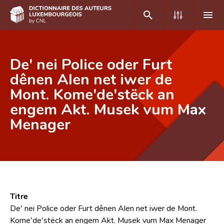
DE
FR
De' nei Police oder Furt
dênen Alen net iwer de
Mont. Kome'de'stëck an
Accueil
engem Akt. Musek vum Max
Auteur(e)s A-Z
Menager
Recherche avancée
Foire aux questions
CNL
Équipe scientifique
Titre
De' nei Police oder Furt dênen Alen net iwer de Mont.
Contact
Kome'de'stëck an engem Akt. Musek vum Max Menager