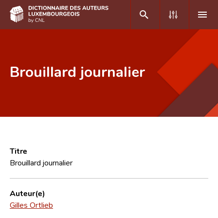
DE
FR
Brouillard journalier
Accueil
Auteur(e)s A-Z
Recherche avancée
Foire aux questions
Titre
Brouillard journalier
CNL
Équipe scientifique
Auteur(e)
Gilles Ortlieb
Contact