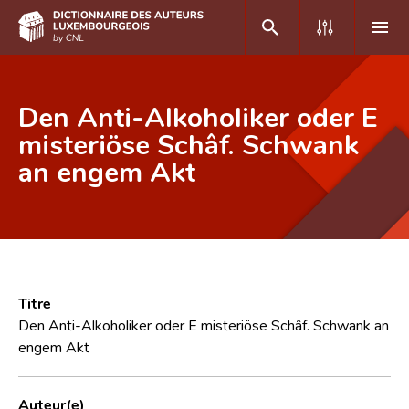
DE
FR
Den Anti-Alkoholiker oder E
misteriöse Schâf. Schwank
an engem Akt
Accueil
Auteur(e)s A-Z
Recherche avancée
Foire aux questions
Titre
CNL
Den Anti-Alkoholiker oder E misteriöse Schâf. Schwank an
engem Akt
Équipe scientifique
Contact
Auteur(e)