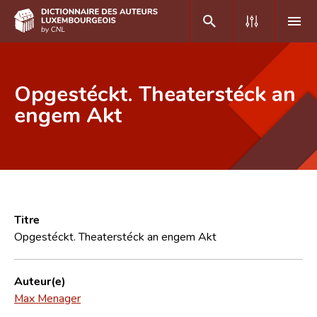
DE
FR
Opgestéckt. Theaterstéck an
engem Akt
Accueil
Auteur(e)s A-Z
Recherche avancée
Foire aux questions
Titre
Opgestéckt. Theaterstéck an engem Akt
CNL
Équipe scientifique
Auteur(e)
Max Menager
Contact