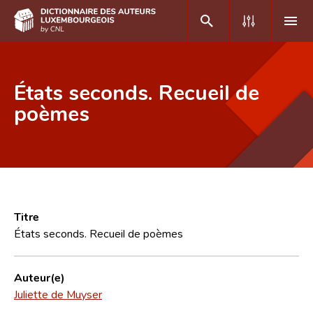
DE
FR
États seconds. Recueil de
poèmes
Accueil
Auteur(e)s A-Z
Recherche avancée
Foire aux questions
Titre
États seconds. Recueil de poèmes
CNL
Équipe scientifique
Auteur(e)
Juliette de Muyser
Contact