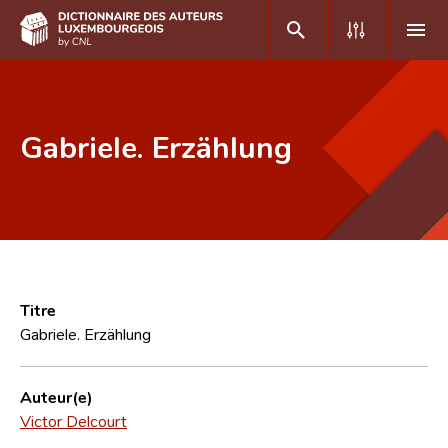
DE
FR
Gabriele. Erzählung
Accueil
Auteur(e)s A-Z
Recherche avancée
Foire aux questions
Titre
Gabriele. Erzählung
CNL
Équipe scientifique
Auteur(e)
Victor Delcourt
Contact