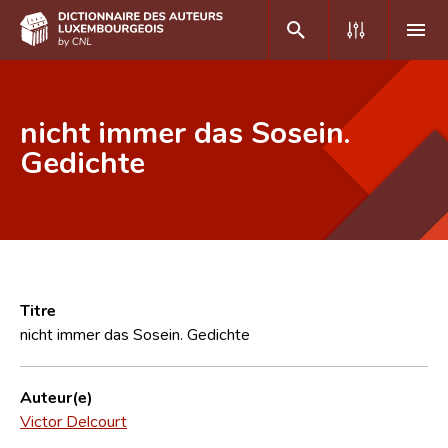
DE
FR
nicht immer das Sosein.
Gedichte
Accueil
Auteur(e)s A-Z
Recherche avancée
Foire aux questions
Titre
nicht immer das Sosein. Gedichte
CNL
Équipe scientifique
Auteur(e)
Victor Delcourt
Contact