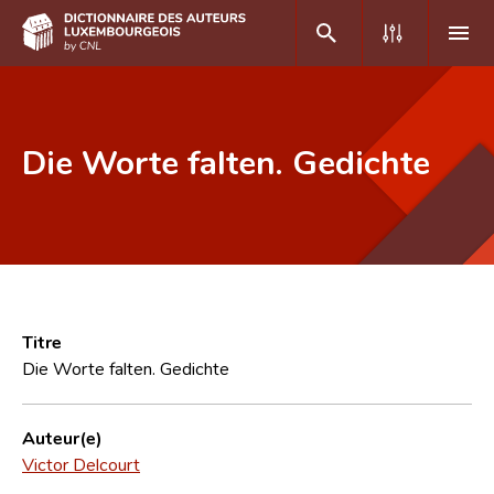
DE
FR
Die Worte falten. Gedichte
Accueil
Auteur(e)s A-Z
Recherche avancée
Foire aux questions
Titre
Die Worte falten. Gedichte
CNL
Équipe scientifique
Auteur(e)
Victor Delcourt
Contact