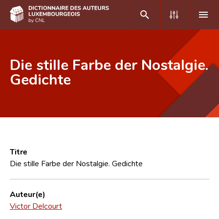
DE
FR
Die stille Farbe der Nostalgie.
Gedichte
Accueil
Auteur(e)s A-Z
Recherche avancée
Foire aux questions
Titre
Die stille Farbe der Nostalgie. Gedichte
CNL
Équipe scientifique
Auteur(e)
Victor Delcourt
Contact