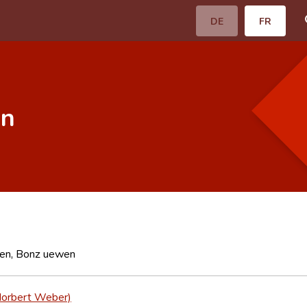
DE
FR
en
en, Bonz uewen
orbert Weber)