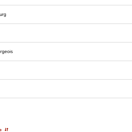
urg
rgeois
e