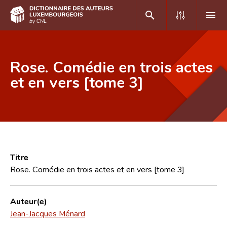
DE
FR
Rose. Comédie en trois actes
et en vers [tome 3]
Accueil
Auteur(e)s A-Z
Recherche avancée
Foire aux questions
Titre
Rose. Comédie en trois actes et en vers [tome 3]
CNL
Équipe scientifique
Auteur(e)
Jean-Jacques Ménard
Contact