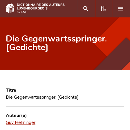
DE
FR
Die Gegenwartsspringer.
[Gedichte]
Accueil
Auteur(e)s A-Z
Recherche avancée
Foire aux questions
Titre
Die Gegenwartsspringer. [Gedichte]
CNL
Équipe scientifique
Auteur(e)
Guy Helminger
Contact