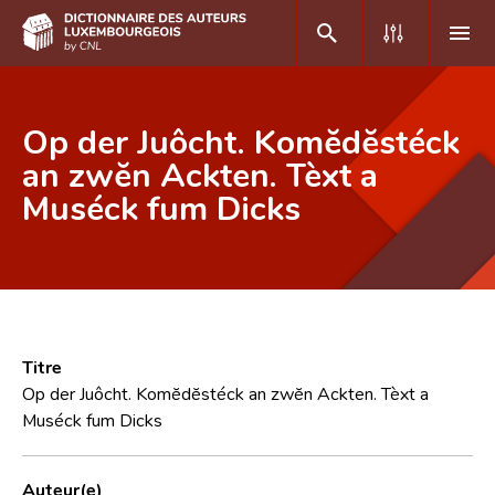
DE
FR
Op der Juôcht. Komĕdĕstéck
an zwĕn Ackten. Tèxt a
Muséck fum Dicks
Accueil
Auteur(e)s A-Z
Recherche avancée
Foire aux questions
Titre
CNL
Op der Juôcht. Komĕdĕstéck an zwĕn Ackten. Tèxt a
Muséck fum Dicks
Équipe scientifique
Contact
Auteur(e)