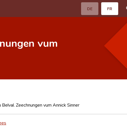
DE
FR
chnungen vum
u Belval. Zeechnungen vum Annick Sinner
ees