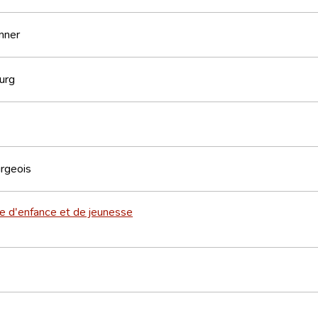
nner
urg
rgeois
re d'enfance et de jeunesse