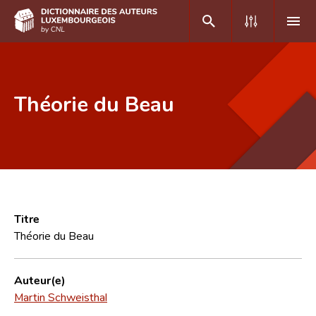
DE
FR
Théorie du Beau
Accueil
Auteur(e)s A-Z
Recherche avancée
Foire aux questions
Titre
Théorie du Beau
CNL
Équipe scientifique
Auteur(e)
Martin Schweisthal
Contact