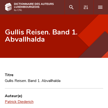
DE
FR
Gullis Reisen. Band 1.
Abvallhalda
Accueil
Auteur(e)s A-Z
Recherche avancée
Foire aux questions
Titre
Gullis Reisen. Band 1. Abvallhalda
CNL
Équipe scientifique
Auteur(e)
Patrick Diederich
Contact